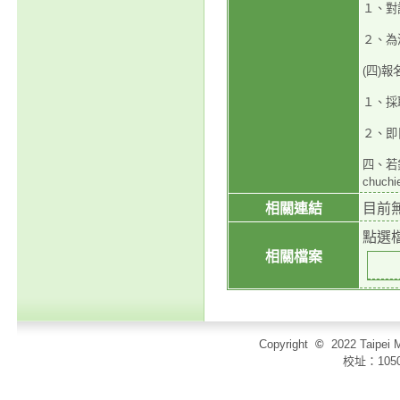
１、對
２、為
(四)報
１、採取
２、即
四、若
chuchi
相關連結
目前
點選
相關檔案
Copyright
©
2022 Taip
校址：105