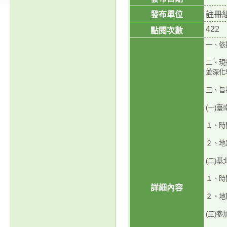
發布單位
註冊
422
點閱次數
一、依
二、現
並深化
三、旨
(一)
１、時
２、地
(二)
１、時
詳細內容
２、地
(三)參