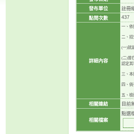
發布單位
註冊
437
點閱次數
一、依
二、招
(一)
(二)
詳細內容
認定其
三、本簡
四、倘
五、檢
相關連結
目前
點選
相關檔案