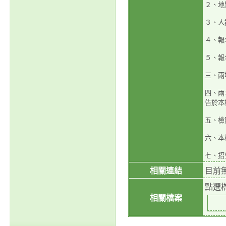
２、地點
３、人
４、報名網
５、報
三、兩
四、兩次
告於本校校網
五、檢
六、本
七、招
相關連結
目前
點選
相關檔案