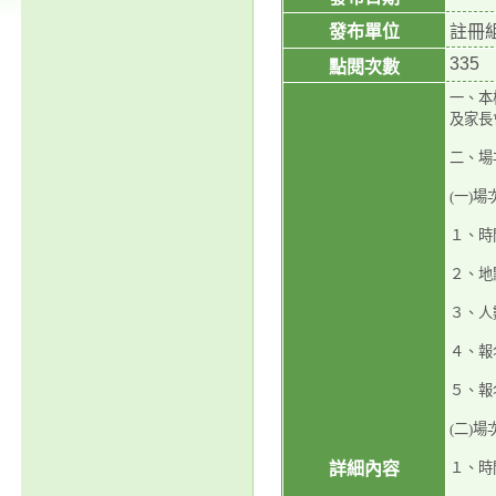
發布單位
註冊
335
點閱次數
一、本
及家長
二、場
(一)場
１、時
２、地
３、人
４、報名網
５、報
(二)場
詳細內容
１、時