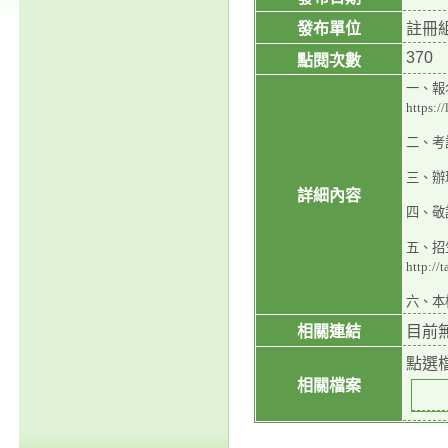
發布單位
註冊
370
點閱次數
一、報
https:/
二、考
三、辦
詳細內容
四、敬
五、招
http
六、本
相關連結
目前
點選
相關檔案