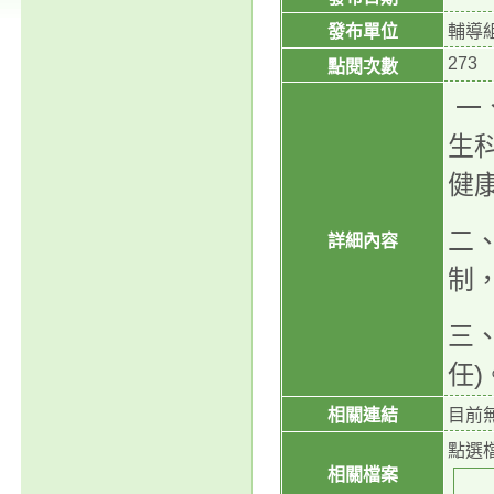
發布單位
輔導
273
點閱次數
一
生
健
二
詳細內容
制
三、
任)
相關連結
目前
點選
相關檔案