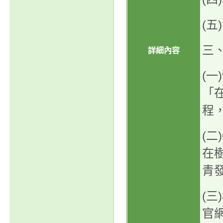
(
三
詳細內容
(一
「
程
(二
在
青
(三
官