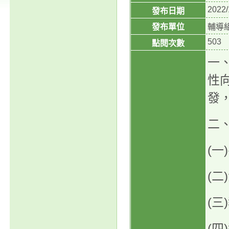
2022/
發布日期
發布單位
輔導
503
點閱次數
一
性
發
二
(
(二
(三
(