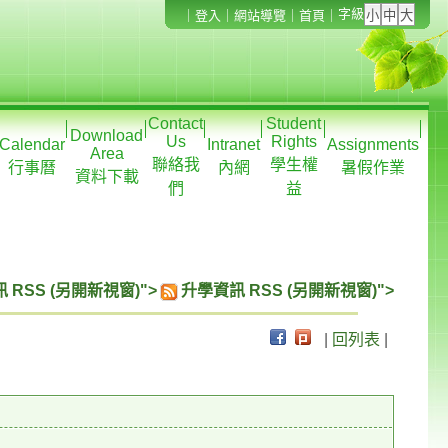
字級
｜
登入
｜
網站導覽
｜
首頁
｜
Contact
Student
Download
Us
Rights
Calendar
Intranet
Assignments
Area
聯絡我
學生權
行事曆
內網
暑假作業
資料下載
們
益
 RSS (另開新視窗)">
升學資訊 RSS (另開新視窗)">
|
回列表
|