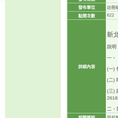
發布單位
註冊
622
點閱次數
新
說明
一、
詳細內容
(
一
)
(
二
)
(
三
)
2618
二、
相關連結
目前