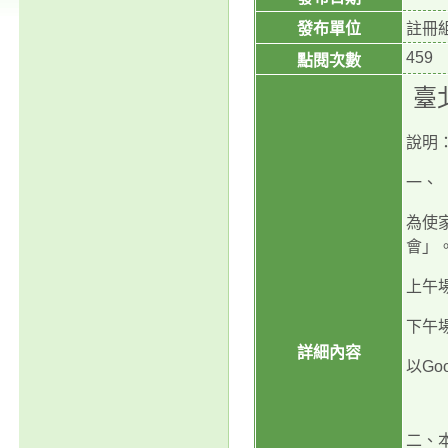
發布單位
註冊
459
點閱次數
臺
說明
一、
為使
會」
上午
下午
詳細內容
以
Goo
二、