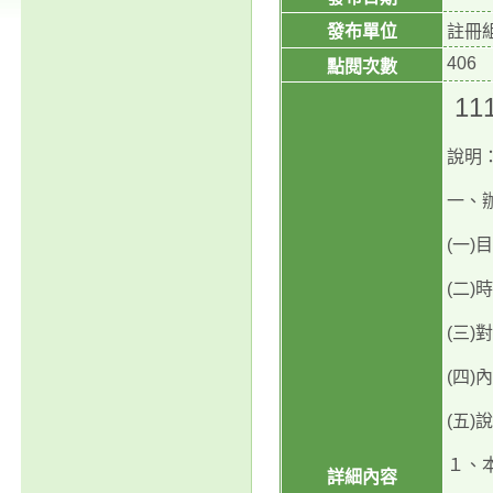
發布單位
註冊
406
點閱次數
1
說明
一、
(一
(二)
(三
(四
(五)
１、
詳細內容