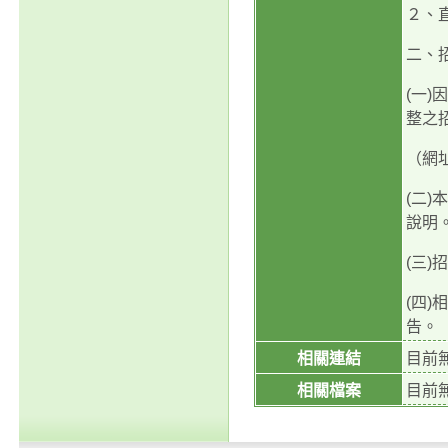
２、直
二、
(一
整之
（網址為
(二
說明
(三
(四
告。
相關連結
目前
相關檔案
目前