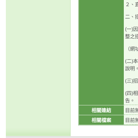
２、直
二、
(一
整之
（網址為
(二
說明
(三
(四
告。
相關連結
目前
相關檔案
目前