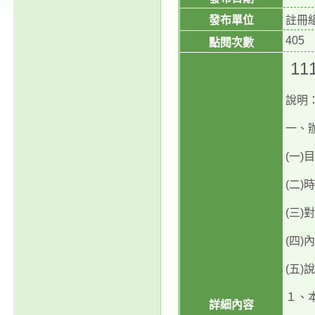
發布單位
註冊
405
點閱次數
1
說明
一、
(一
(二)
(三
(四
(五)
１、
詳細內容