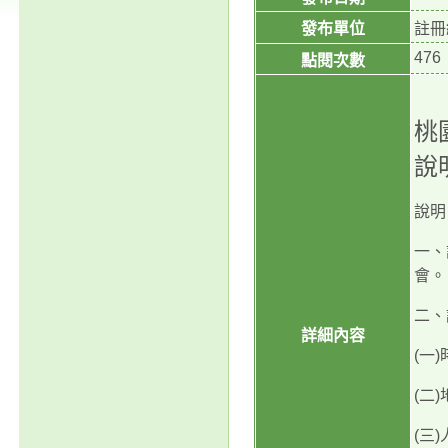
發布單位
註冊
476
點閱次數
桃
說
說明
一、
會。
二、
詳細內容
(
一
)
(
二
)
(
三
)