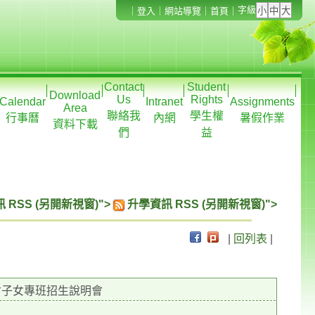
字級
｜
登入
｜
網站導覽
｜
首頁
｜
Contact
Student
Download
Us
Rights
Calendar
Intranet
Assignments
Area
聯絡我
學生權
行事曆
內網
暑假作業
資料下載
們
益
 RSS (另開新視窗)">
升學資訊 RSS (另開新視窗)">
|
回列表
|
才子女專班招生說明會