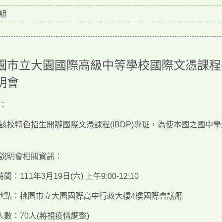
組
園市立大園國際高級中等學校國際文憑課程
明會
：
該校特色招生開辦國際文憑課程
(IBDP)
專班，為使本國之國中學
說明會相關資訊：
時間：
111
年
3
月
19
日
(
六
)
上午
9:00-12:10
地點：桃園市立大園國際高中行政大樓
4
樓國際會議廳
人數：
70
人
(
將視疫情調整
)