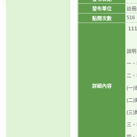
發布單位
註冊
516
點閱次數
1
說明
一、
二、
詳細內容
(一
(二
(三
三、
四、