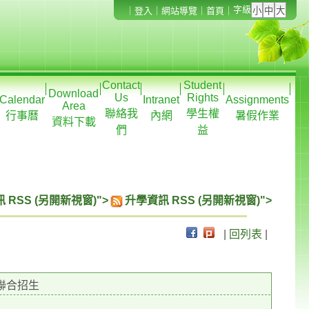
字級
｜
登入
｜
網站導覽
｜
首頁
｜
Contact
Student
Download
Us
Rights
Calendar
Intranet
Assignments
Area
聯絡我
學生權
行事曆
內網
暑假作業
資料下載
們
益
 RSS (另開新視窗)">
升學資訊 RSS (另開新視窗)">
|
回列表
|
聯合招生