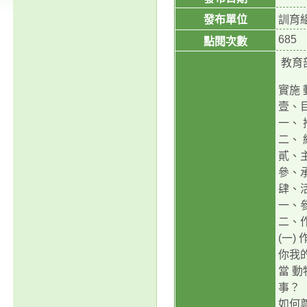
發布單位
訓育
685
點閱次數
教育
實施 
壹、
一、
二、 
貳、
參、
肆、
一、參
二、
(一)
你我
當 
事？
如何