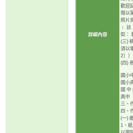
歡迎
限以
照片背
﹝ 
如： 
詳細內容
(三)
須以電
2））
(四)
國小
國小
國 中
高中
三、
四、作
(一)
1、紙
以限