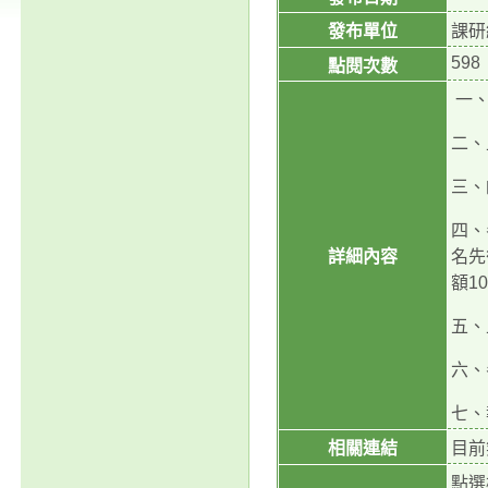
發布單位
課研
598
點閱次數
一、
二、
三、
四、
詳細內容
名先
額1
五、
六、
七、
相關連結
目前
點選