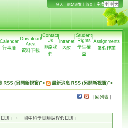
字級
｜
登入
｜
網站導覽
｜
首頁
｜
Contact
Student
Download
Us
Rights
Calendar
Intranet
Assignments
Area
聯絡我
學生權
行事曆
內網
暑假作業
資料下載
們
益
 RSS (另開新視窗)">
最新消息 RSS (另開新視窗)">
|
回列表
|
假日班」、「國中科學實驗課程假日班」