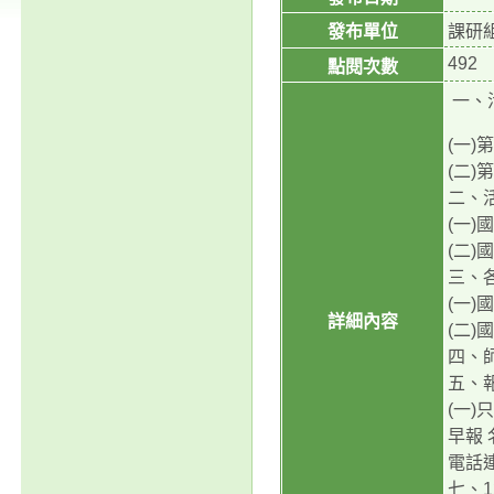
發布單位
課研
492
點閱次數
一、活
(一)
(二)
二、
(一)
(二
三、
(一
詳細內容
(二
四、
五、
(一)
早報
電話
七、1