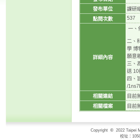
發布單位
課研
537
點閱次數
一、依
二、
學 
願意
詳細內容
三、
送 
四、旨
/1ns
相關連結
目前
相關檔案
目前
Copyright
©
2022 Taip
校址：105