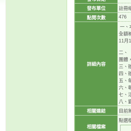
發布單位
註冊
476
點閱次數
一、
全額
11
二、
團體
詳細內容
三、辦
四、
五、
六、
七、活動
八、劉秀
相關連結
目前
點選
相關檔案