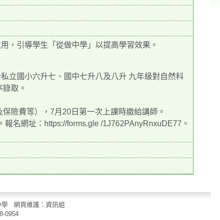
並用，引導學生「從做中學」以提高學習效果。
公私立國小六升七、國中七升八及八升 九年級對自然科
序錄取。
及保險費等），7月20日第一次上課時繳給講師。
ttps://forms.gle /1J762PAnyRnxuDE77。
立中山國民中學 網頁維護：資訊組
8-0954