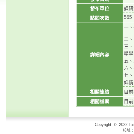
發布單位
課研
565
點閱次數
一、
二、
三、
學學
詳細內容
五、
六、
七、1
詳情
相關連結
目前
相關檔案
目前
Copyright
©
2022 T
校址：