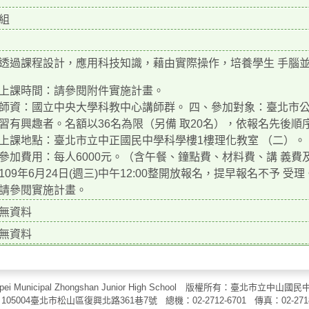
組
透過課程設計，應用科技知識，藉由實際操作，培養學生 手腦
上課時間：請參閱附件實施計畫。
師資：國立中央大學科教中心講師群。 四、參加對象：臺北市
習有興趣者。名額以36名為限（另備 取20名），依報名先後順
上課地點：臺北市立中正國民中學科學樓1樓理化教室 （二）。
參加費用：每人6000元。（含午餐、鐘點費、材料費、講 義費
09年6月24日(週三)中午12:00整開放報名，提早報名不予 受理。報名網址：h
請參閱實施計畫。
無資料
無資料
aipei Municipal Zhongshan Junior High School 版權所有：臺北市
105004臺北市松山區復興北路361巷7號 總機：02-2712-6701 傳真：
02-271