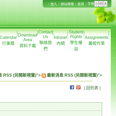
字級
｜
登入
｜
網站導覽
｜
首頁
｜
Contact
Student
Download
Us
Rights
Calendar
Intranet
Assignments
Area
聯絡我
學生權
行事曆
內網
暑假作業
資料下載
們
益
 RSS (另開新視窗)">
最新消息 RSS (另開新視窗)">
|
回列表
|