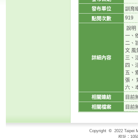
發布單位
訓育
919
點閱次數
說明
一、
二、
文 風
詳細內容
三、
四、
五、
張，
六、本
相關連結
目前
相關檔案
目前
Copyright
©
2022 Taip
校址：105