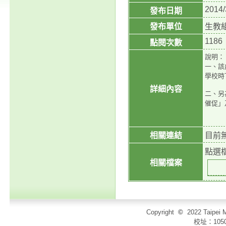
2014/
發布日期
發布單位
生教
1186
點閱次數
說明：
一、
該
學校時
詳細內容
二、
另
催促」
相關連結
目前
點選
相關檔案
Copyright
©
2022 Taip
校址：105