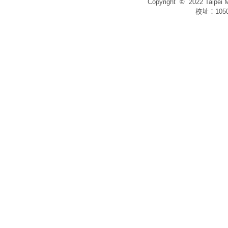
Copyright
©
2022 Taip
校址：105