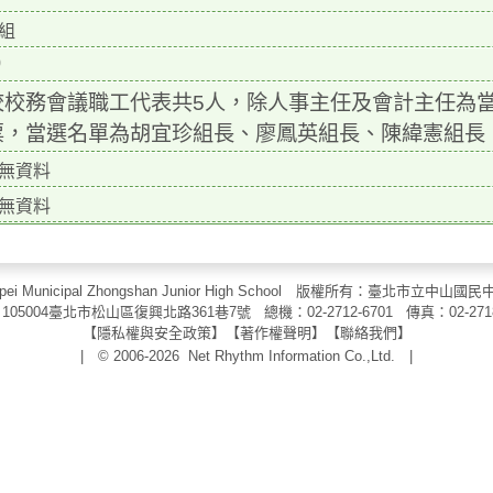
組
0
校校務會議職工代表共5人，除人事主任及會計主任為當然
票，當選名單為胡宜珍組長、廖鳳英組長、陳緯憲組長
無資料
無資料
aipei Municipal Zhongshan Junior High School 版權所有：臺北市
105004臺北市松山區復興北路361巷7號 總機：02-2712-6701 傳真：
02-271
【
隱私權與安全政策
】【
著作權聲明
】
【
聯絡我們
】
| © 2006-2026
Net Rhythm Information Co.,Ltd.
|