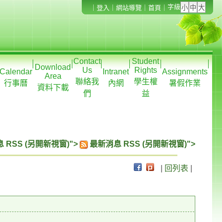
字級
｜
登入
｜
網站導覽
｜
首頁
｜
Contact
Student
Download
Us
Rights
Calendar
Intranet
Assignments
Area
聯絡我
學生權
行事曆
內網
暑假作業
資料下載
們
益
 RSS (另開新視窗)">
最新消息 RSS (另開新視窗)">
|
回列表
|