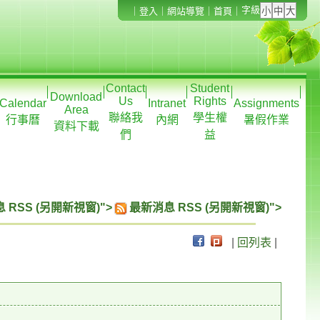
字級
｜
登入
｜
網站導覽
｜
首頁
｜
Contact
Student
Download
Us
Rights
Calendar
Intranet
Assignments
Area
聯絡我
學生權
行事曆
內網
暑假作業
資料下載
們
益
 RSS (另開新視窗)">
最新消息 RSS (另開新視窗)">
|
回列表
|