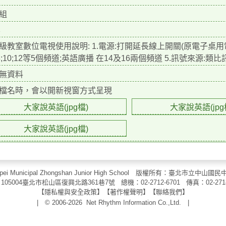
組
1
級教室數位電視使用說明: 1.電源:打開延長線上開關(原電子桌用電
6;8;10;12等5個頻道;英語廣播 在14及16兩個頻道 5.訊號來源:類
無資料
檔名時，會以開新視窗方式呈現
大家說英語(jpg檔)
大家說英語(jpg
大家說英語(jpg檔)
aipei Municipal Zhongshan Junior High School 版權所有：臺北市
105004臺北市松山區復興北路361巷7號 總機：02-2712-6701 傳真：
02-271
【
隱私權與安全政策
】【
著作權聲明
】
【
聯絡我們
】
| © 2006-2026
Net Rhythm Information Co.,Ltd.
|