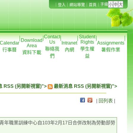
字級
｜
登入
｜
網站導覽
｜
首頁
｜
Contact
Student
Download
Us
Rights
Calendar
Intranet
Assignments
Area
聯絡我
學生權
行事曆
內網
暑假作業
資料下載
們
益
 RSS (另開新視窗)">
最新消息 RSS (另開新視窗)">
|
回列表
|
年職業訓練中心自103年2月17日合併改制為勞動部勞