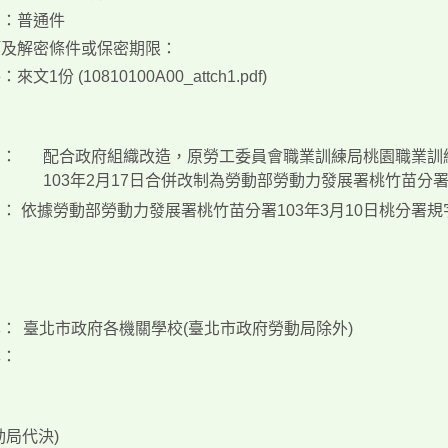
別：普通件
等及解密條件或保密期限：
：來文1份 (
10810100A00_attch1.pdf)
旨：
配合政府組織改造，原勞工委員會職業訓練局桃園職業訓
103年2月17日合併改制為勞動部勞動力發展署桃竹苗分
明：
依據勞動部勞動力發展署桃竹苗分署103年3月10日桃分署規字第
本：
臺北市政府各機關學校(臺北市政府勞動局除外)
本：
動局代決)