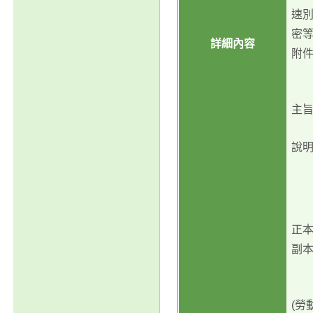
速
密
詳細內容
附件
主
說
正
副
(勞