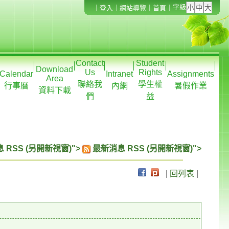
字級
｜
登入
｜
網站導覽
｜
首頁
｜
Contact
Student
Download
Us
Rights
Calendar
Intranet
Assignments
Area
聯絡我
學生權
行事曆
內網
暑假作業
資料下載
們
益
 RSS (另開新視窗)">
最新消息 RSS (另開新視窗)">
|
回列表
|