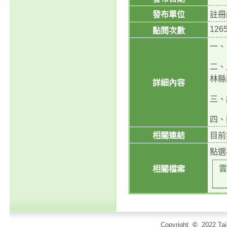
發布單位
註冊
126
點閱次數
一、
二、
林縣
詳細內容
三、
四、
相關連結
目前
點選
雲
相關檔案
Copyright
©
2022 T