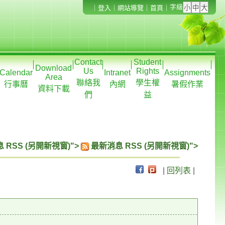
字級
｜
登入
｜
網站導覽
｜
首頁
｜
Contact
Student
Download
Us
Rights
Calendar
Intranet
Assignments
Area
聯絡我
學生權
行事曆
內網
暑假作業
資料下載
們
益
 RSS (另開新視窗)">
最新消息 RSS (另開新視窗)">
|
回列表
|