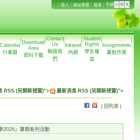
字級
｜
登入
｜
網站導覽
｜
首頁
｜
Contact
Student
Download
Us
Rights
Calendar
Intranet
Assignments
Area
聯絡我
學生權
行事曆
內網
暑假作業
資料下載
們
益
 RSS (另開新視窗)">
最新消息 RSS (另開新視窗)">
|
回列表
|
2026」暑期系列活動