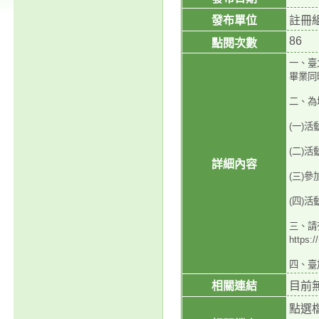
發布單位
註冊
86
點閱次數
一、臺
畢業同
二、為
(一)活
(二)活
詳細內容
(三)
(四)
三、請
https:
四、臺
相關連結
目前
點選