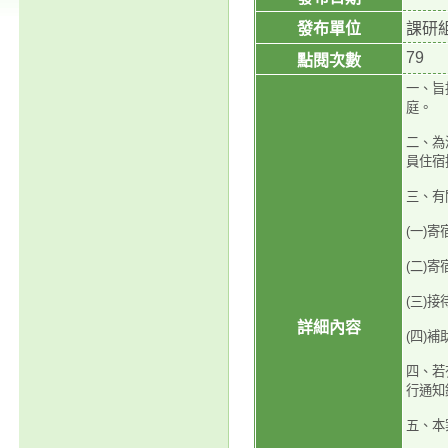
發布單位
課研
79
點閱次數
一、旨
庭。
二、為
員住宿
三、有
(一)寄
(二)
(三)
詳細內容
(四)
四、若
行通知
五、本