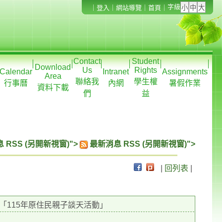
字級
｜
登入
｜
網站導覽
｜
首頁
｜
Contact
Student
Download
Us
Rights
Calendar
Intranet
Assignments
Area
聯絡我
學生權
行事曆
內網
暑假作業
資料下載
們
益
 RSS (另開新視窗)">
最新消息 RSS (另開新視窗)">
|
回列表
|
115年原住民親子談天活動」