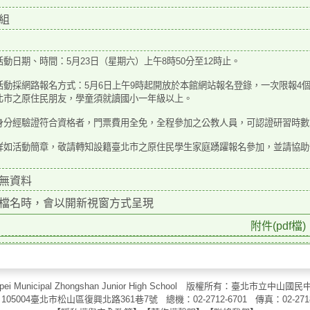
組
活動日期、時間：5月23日（星期六）上午8時50分至12時
止。
活動採網路報名方式：5月6日上午9時起開放於本館網站報
名登錄，一次限報4
北市之原住民朋友，
學童須就讀國小一年級以上。
身分經驗證符合資格者，門票費用全免，全程參加之公教
人員，可認證研習時數
詳如活動簡章，敬請轉知設籍臺北市之原住民學生家庭踴
躍報名參加，並請協助
無資料
檔名時，會以開新視窗方式呈現
附件(pdf檔)
aipei Municipal Zhongshan Junior High School 版權所有：臺北市
105004臺北市松山區復興北路361巷7號 總機：02-2712-6701 傳真：
02-271