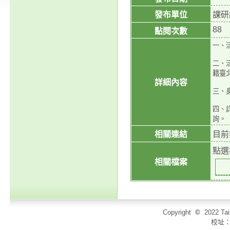
發布單位
課研
88
點閱次數
一、
二、
籍臺
詳細內容
三、
四、
詢。
相關連結
目前
點選
相關檔案
Copyright
©
2022 T
校址：