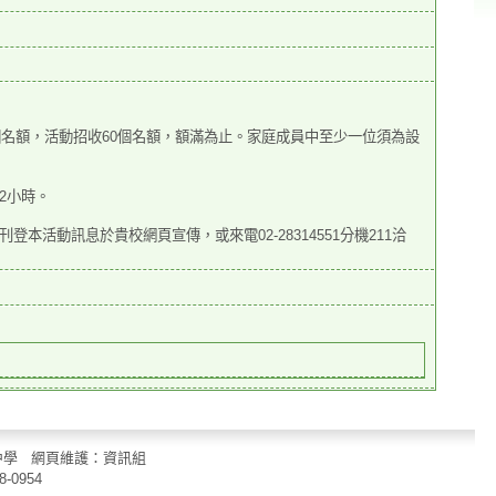
個名額，活動招收60個名額，額滿為
止。家庭成員中至少一位須為設
2小時。
刊登本活動訊息於貴校網頁宣傳，
或來電02-28314551分機211洽
立中山國民中學 網頁維護：資訊組
8-0954