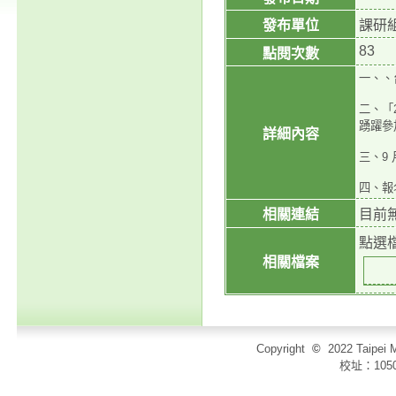
發布單位
課研
83
點閱次數
一、、
二、「
踴躍參
詳細內容
三、9
四、報名
相關連結
目前
點選
相關檔案
Copyright
©
2022 Taip
校址：105