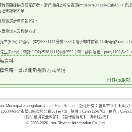
若有意願提供寄宿家庭者，請逕填線上報名表單
(https://reurl.cc/vEgb
行通知
錄取名單。
檢附徵選計畫海報1份。
本案承辦人及聯絡方式：
先生(Billy)；電話：(02)25381111分機2556；電子郵
件信箱：billy@g2.usc.edu
許先生(Parry)；電話：(02)25381111分機2552；電子郵
件信箱：parry1102@g2.us
無資料
檔名時，會以開新視窗方式呈現
附件(pdf檔)
aipei Municipal Zhongshan Junior High School 版權所有：臺北市
105004臺北市松山區復興北路361巷7號 總機：02-2712-6701 傳真：
02-271
【
隱私權與安全政策
】【
著作權聲明
】
【
聯絡我們
】
| © 2006-2026
Net Rhythm Information Co.,Ltd.
|