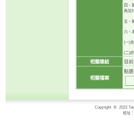
四、
再另
五、
六、
(一)余
(二)
相關連結
目前
點選
相關檔案
Copyright
©
2022 T
校址：