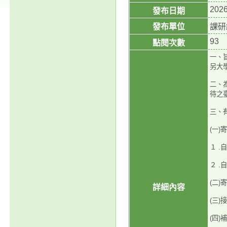
2026
發布日期
發布單位
課研
93
點閱次數
一、
另大
二、
待之
三、
(一)
１ .
２ .
(二
詳細內容
(三
(四)