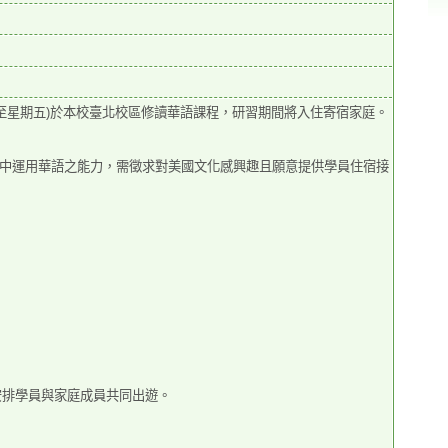
至星期五)於本校臺北校區修讀華語
課程，研習期間將入住寄宿家庭。
中運用華語之能力，需徵求對美
國文化感興趣且願意提供學員住宿接
安排學員與家庭成員共同出
遊。