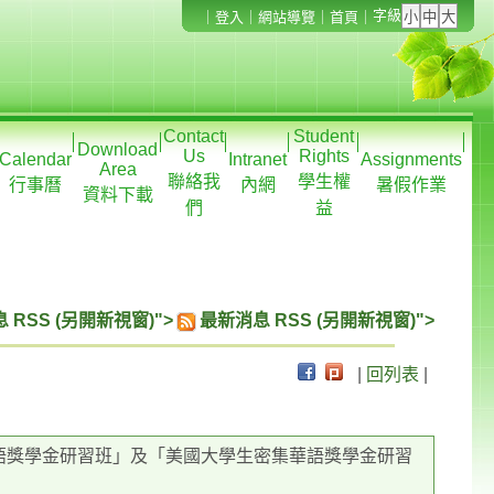
字級
｜
登入
｜
網站導覽
｜
首頁
｜
Contact
Student
Download
Us
Rights
Calendar
Intranet
Assignments
Area
聯絡我
學生權
行事曆
內網
暑假作業
資料下載
們
益
 RSS (另開新視窗)">
最新消息 RSS (另開新視窗)">
|
回列表
|
華語獎學金研習班」及「美國大學生密集華語獎學金研習