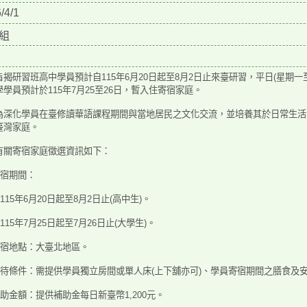
/4/1
組
旨揭研習班高中學員預計自115年6月20日起至8月2日止來
臺研習，平日(星期一
學學員預計於115年
7月25至26日，暫入住寄宿家庭。
為深化學員在臺修讀華語課程期間與當地居民之文化交
流，並培養其於日常生活
臺灣家庭。
有關寄宿家庭徵選資訊如下：
寄宿期間：
自115年6月20日起至8月2日止(高中
生)。
自115年7月25日起至7月26日止(大學
生)。
)寄宿地點：大臺北地區。
)接待條件：需提供學員獨立房間或單人床(上下舖亦
可)、學員寄宿期間之膳食及
補助金額：提供補助金每日新臺幣1,200元。