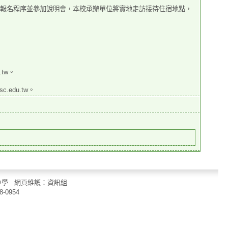
AN)，完成報名程序並參加說明
會，本校承辦單位將實地走訪接待住宿地點，
.tw。
c.edu.tw。
立中山國民中學 網頁維護：資訊組
8-0954