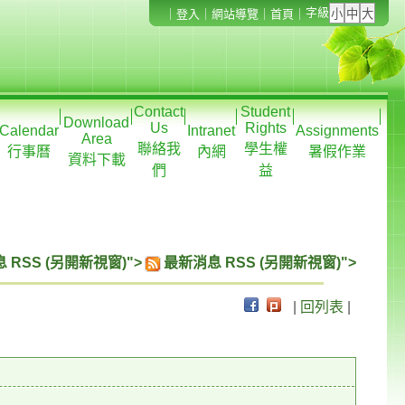
字級
｜
登入
｜
網站導覽
｜
首頁
｜
Contact
Student
Download
Us
Rights
Calendar
Intranet
Assignments
Area
聯絡我
學生權
行事曆
內網
暑假作業
資料下載
們
益
 RSS (另開新視窗)">
最新消息 RSS (另開新視窗)">
|
回列表
|