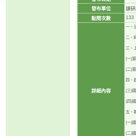
發布單位
課研
133
點閱次數
一、
二、
三、
(一)
(二)
四、
詳細內容
(三
(四
五、
(一
(二