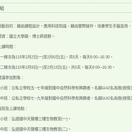
組
活動目的：藉由課程設計，應用科技知識，藉由實際操
作，培養學生手腦並用，
師資：國立大學碩、博士師資群。
上課時間：
第一梯次為115年2月2日(一)至2月6日(五)，共5天，每
天9:00─16:30。
第二梯次為115年2月9日(一)至2月13日(五)，共5天，每
天9:00─16:30。
建議參加對象：
)國小班：公私立學校五~七年級對國中自然科學有興趣者。名額以42名為限(視情
)國中班：公私立學校七~九年級對國中自然科學有興趣
者。名額以42名為限(視情
報到及上課地點：
)國小班：弘道國中天聲樓三樓生物教室(一)。
)國中班：弘道國中天聲樓三樓生物教室(二)。