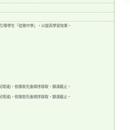
引導學生「從做中學」，以提高
學習效果。
況增減)，依匯款先後順序錄
取，額滿截止。
況增減)，依匯款先後順序錄
取，額滿截止。