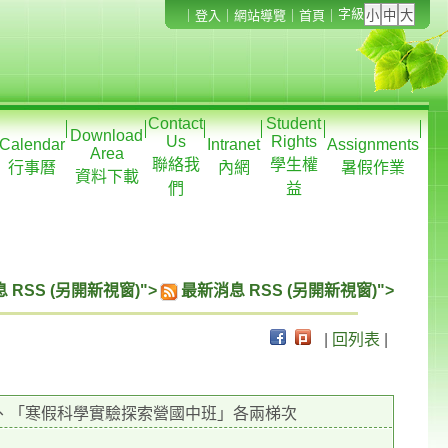
字級
｜
登入
｜
網站導覽
｜
首頁
｜
Contact
Student
Download
Us
Rights
Calendar
Intranet
Assignments
Area
聯絡我
學生權
行事曆
內網
暑假作業
資料下載
們
益
 RSS (另開新視窗)">
最新消息 RSS (另開新視窗)">
|
回列表
|
」、「寒假科學實驗探索營國中班」各兩梯次