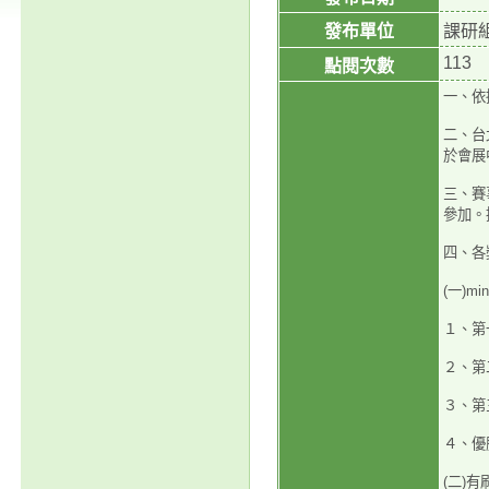
發布單位
課研
113
點閱次數
一、依
二、台
於會展
三、賽
參加。
四、各
(一)m
１、第
２、第
３、第
４、優
(二)