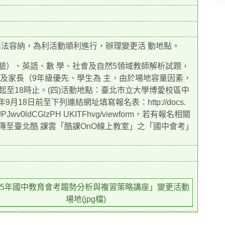
無法容納，為利活動順利進行，辦理變更活 動地點。
測驗）、英語、數 學、社會及自然5領域教師解析試題，
生及家長（9年級優先、學生為 主，由於場地容量因素，
3時起至18時止。(四)活動地點：臺北市立大學博愛校區中
18日前至下列連結網址填寫報名表：http://docs.
4gSJPJwv0ldCGlzPH UKITFhvg/viewform，若有報名相關
傳至臺北酷 課雲「酷課OnO線上教室」之「國中會考」
15年國中教育會考趨勢分析與複習策略講座」變更活動
場地(jpg檔)