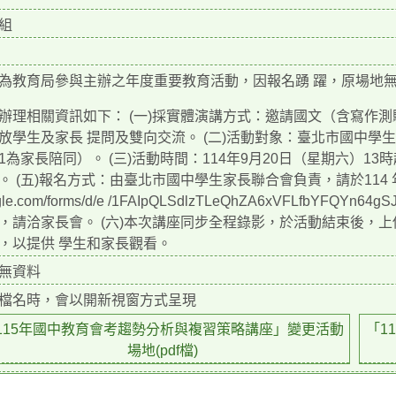
組
為教育局參與主辦之年度重要教育活動，因報名踴 躍，原場地
辦理相關資訊如下： (一)採實體演講方式：邀請國文（含寫作
放學生及家長 提問及雙向交流。 (二)活動對象：臺北市國中學
1為家長陪同）。 (三)活動時間：114年9月20日（星期六）1
。 (五)報名方式：由臺北市國中學生家長聯合會負責，請於114 年9月
gle.com/forms/d/e /1FAIpQLSdlzTLeQhZA6xVFLfbYFQYn6
，請洽家長會。 (六)本次講座同步全程錄影，於活動結束後，上
，以提供 學生和家長觀看。
無資料
檔名時，會以開新視窗方式呈現
115年國中教育會考趨勢分析與複習策略講座」變更活動
「1
場地(pdf檔)