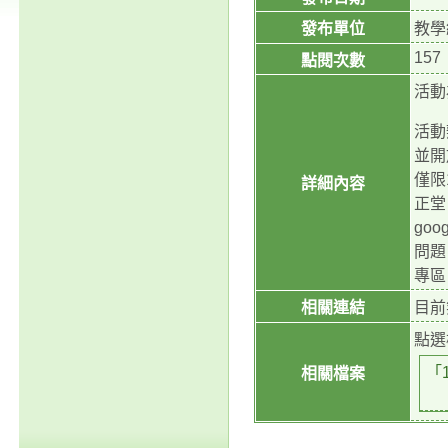
發布單位
教學
157
點閱次數
活動
活動
並開
僅限
詳細內容
正堂
goo
問題
專區
相關連結
目前
點選
「
相關檔案