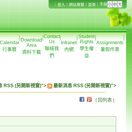
字級
｜
登入
｜
網站導覽
｜
首頁
｜
Contact
Student
Download
Us
Rights
Calendar
Intranet
Assignments
Area
聯絡我
學生權
行事曆
內網
暑假作業
資料下載
們
益
 RSS (另開新視窗)">
最新消息 RSS (另開新視窗)">
|
回列表
|