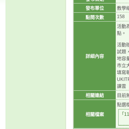
發布單位
教學
158
點閱次數
活動
點。
活動
試題
詳細內容
地容量
市立
填寫報名
UKI
課雲
相關連結
目前
點選
「1
相關檔案