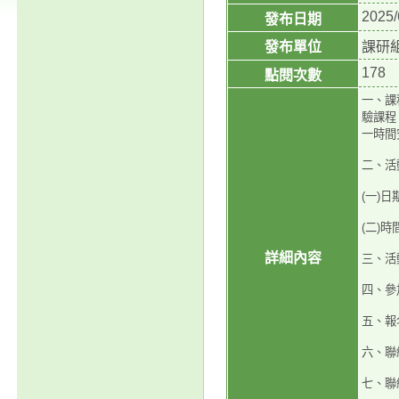
2025/
發布日期
發布單位
課研
178
點閱次數
一、課
驗課程
一
時間
二、活
(一)日
(二)時間
詳細內容
三、活
四、參
五、報名網
六、聯
七、聯絡