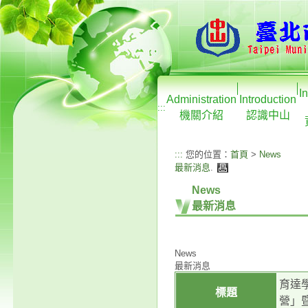
I
Administration
Introduction
:::
機關介紹
認識中山
:::
您的位置：
首頁
>
News
最新消息
.
News
最新消息
News
最新消息
育達
標題
營」