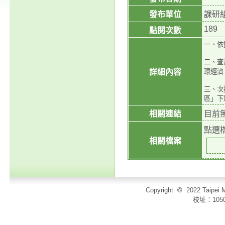
發布單位
課研
189
點閱次數
一、依
二、查
詳細內容
環經濟
三、次
區」下
相關連結
目前
點選
相關檔案
Copyright
©
2022 Taip
校址：105