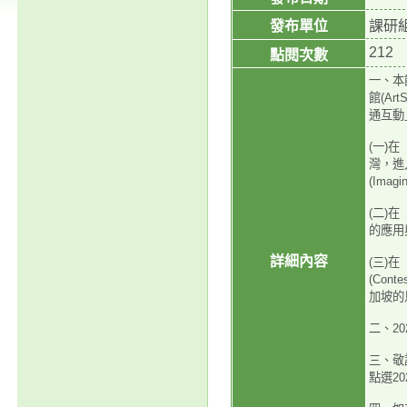
發布單位
課研
212
點閱次數
一、本館
館(Art
通互動
(一)
灣，進
(Imagin
(二)
的應用
詳細內容
(三)
(Conte
加坡的
二、2
三、敬
點選2