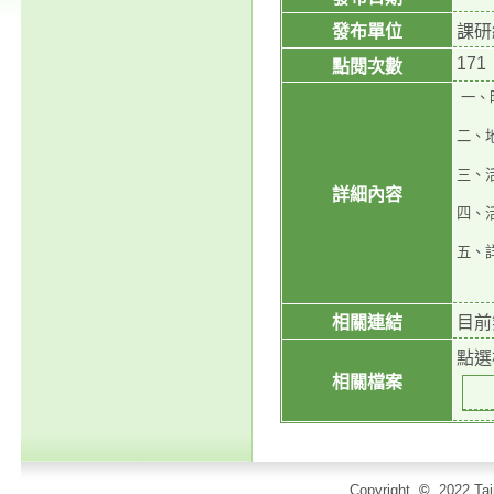
發布單位
課研
171
點閱次數
一、
二、
三、
詳細內容
四、
五、詳
相關連結
目前
點選
相關檔案
Copyright
©
2022 T