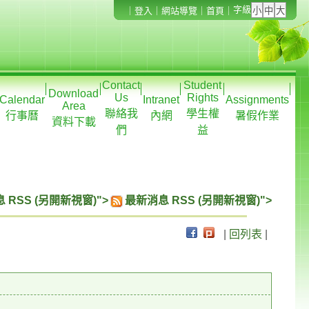
字級
｜
登入
｜
網站導覽
｜
首頁
｜
Contact
Student
Download
Us
Rights
Calendar
Intranet
Assignments
Area
聯絡我
學生權
行事曆
內網
暑假作業
資料下載
們
益
 RSS (另開新視窗)">
最新消息 RSS (另開新視窗)">
|
回列表
|