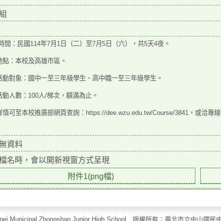
組
時間：民國114年7月1日（二）至7月5日（六），共5天4
夜。
地點：本校及高雄市區。
活動對象：國中一至三年級學生、高中職一至三年級學
生。
活動人數：100人/梯次，額滿為止。
情可至本校推廣部網頁查詢：https://dee.wzu.edu.tw
/Course/3841，或洽專線(
無資料
檔名時，會以開新視窗方式呈現
附件1(png檔)
aipei Municipal Zhongshan Junior High School 版權所有：臺北市