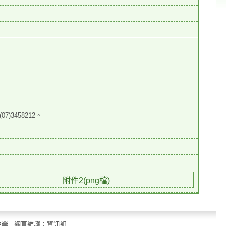
07)3458212。
附件2(png檔)
立中山國民中學 網頁維護：資訊組