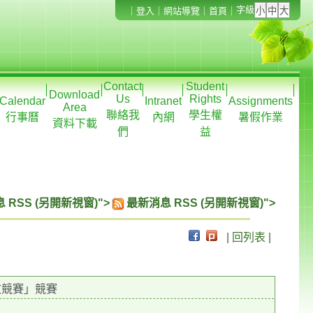
字級
｜
登入
｜
網站導覽
｜
首頁
｜
Contact
Student
Download
Us
Rights
Calendar
Intranet
Assignments
Area
聯絡我
學生權
行事曆
內網
暑假作業
資料下載
們
益
 RSS (另開新視窗)">
最新消息 RSS (另開新視窗)">
|
回列表
|
文競賽」競賽