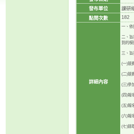
發布單位
課研
182
點閱次數
一、依據
二、旨
到的模
三、旨
(一)
(二)
詳細內容
(三)
(四)
(五)
(六)報名
(七)