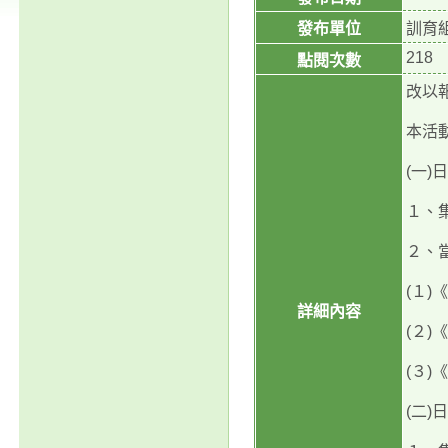
發布單位
訓育
218
點閱次數
改以報名
本活
(一)
１、
２、
(１)
詳細內容
(２)
(３)
(二)