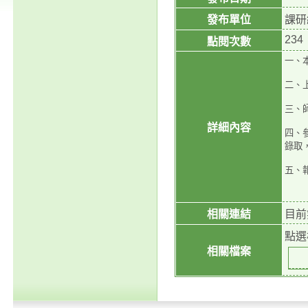
發布單位
課研
234
點閱次數
一、
二、上
三、
詳細內容
四、
錄取
五、
相關連結
目前
點選
相關檔案