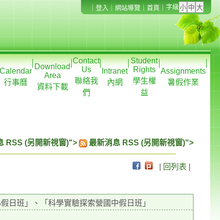
字級
｜
登入
｜
網站導覽
｜
首頁
｜
Contact
Student
Download
Us
Rights
Calendar
Intranet
Assignments
Area
聯絡我
學生權
行事曆
內網
暑假作業
資料下載
們
益
 RSS (另開新視窗)">
最新消息 RSS (另開新視窗)">
|
回列表
|
小假日班」、「科學實驗探索營國中假日班」