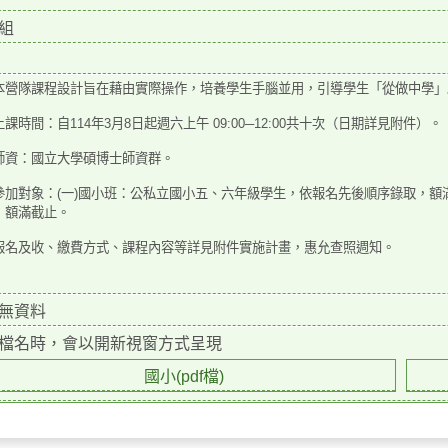
組
本營隊課程設計旨在藉由實際操作，培養學生手腦並用，
引導學生「從做中學」
課時間：自114年3月8日起週六上午 09:00─12:00共十
次（日期詳見附件）。
師資：國立大學碩博士師資群。
參加對象：(一)國小班：公私立國小五、六年級學生，依
報名先後順序錄取，額滿
，額滿截止。
報名及收、繳費方式、課程內容等詳見附件實施計畫，惠
允查照週知。
無資料
檔名時，會以開新視窗方式呈現
國小(pdf檔)