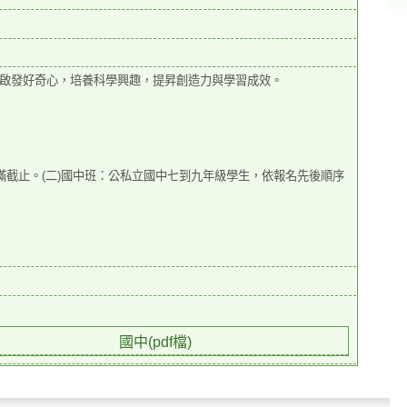
啟發好奇心，培養科學興趣，提昇
創造力與學習成效。
截止。(二)國中班：公私立國中
七到九年級學生，依報名先後順序
國中(pdf檔)