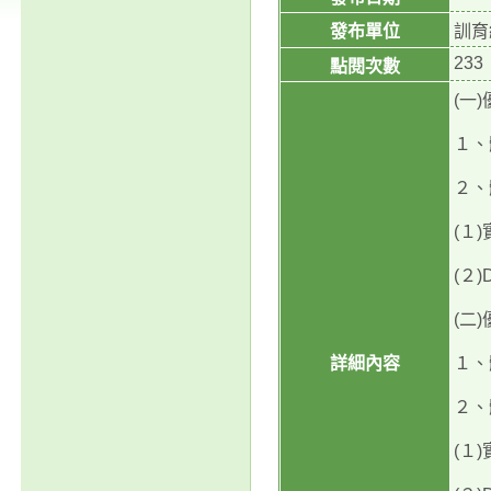
發布單位
訓育
233
點閱次數
(一
１、
２、
(１
(２
(二
詳細內容
１、
２、
(１