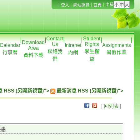
字級
｜
登入
｜
網站導覽
｜
首頁
｜
Contact
Student
Download
Us
Rights
Calendar
Intranet
Assignments
Area
聯絡我
學生權
行事曆
內網
暑假作業
資料下載
們
益
 RSS (另開新視窗)">
最新消息 RSS (另開新視窗)">
|
回列表
|
優惠