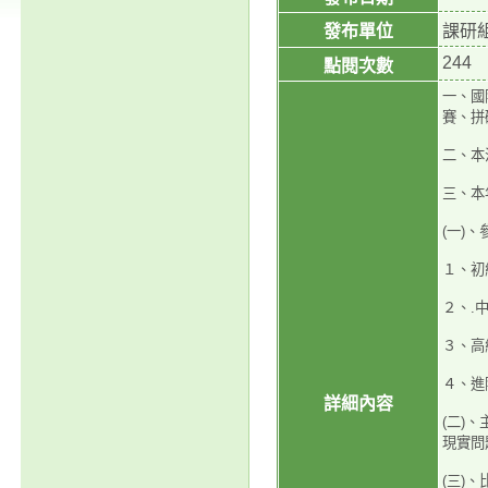
發布單位
課研
244
點閱次數
一、國
賽、拼
二、本
三、本
(一)
１、初
２、.
３、高
４、進
詳細內容
(二)
現實問
(三)