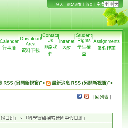
字級
｜
登入
｜
網站導覽
｜
首頁
｜
Contact
Student
Download
Us
Rights
Calendar
Intranet
Assignments
Area
聯絡我
學生權
行事曆
內網
暑假作業
資料下載
們
益
 RSS (另開新視窗)">
最新消息 RSS (另開新視窗)">
|
回列表
|
小假日班」、「科學實驗探索營國中假日班」