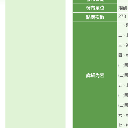
發布單位
課研
278
點閱次數
一、
二、
三、
四、
(一
詳細內容
(二
五、
(一
(二
六、
七、