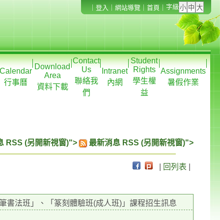
字級
｜
登入
｜
網站導覽
｜
首頁
｜
Contact
Student
Download
Us
Rights
Calendar
Intranet
Assignments
Area
聯絡我
學生權
行事曆
內網
暑假作業
資料下載
們
益
 RSS (另開新視窗)">
最新消息 RSS (另開新視窗)">
|
回列表
|
筆書法班」、「篆刻體驗班(成人班)」課程招生訊息