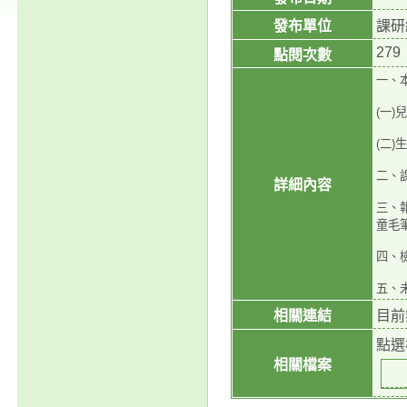
發布單位
課研
279
點閱次數
一、
(一
(二
二、
詳細內容
三、報
童毛筆書
四、
五、未
相關連結
目前
點選
相關檔案