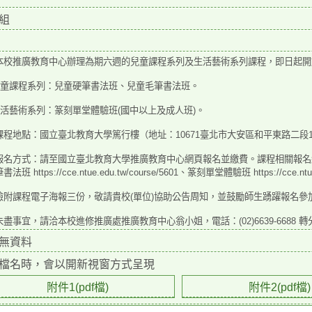
組
本校推廣教育中心辦理為期六週的兒童課程系列及生活藝術系列課程，即日起開
)兒童課程系列：兒童硬筆書法班、兒童毛筆書法班。
)生活藝術系列：篆刻單堂體驗班(國中以上及成人班)。
課程地點：國立臺北教育大學篤行樓（地址：10671臺北市大安區和平東路二段1
名方式：請至國立臺北教育大學推廣教育中心網頁報名並繳費。課程相關報名網址如下：兒童硬筆書
法班 https://cce.ntue.edu.tw/course/5601、篆刻單堂體驗班 https://cce.ntue
檢附課程電子海報三份，敬請貴校(單位)協助公告周知，並鼓勵師生踴躍報名參
盡事宜，請洽本校進修推廣處推廣教育中心翁小姐，電話：(02)6639-6688 轉分
無資料
檔名時，會以開新視窗方式呈現
附件1(pdf檔)
附件2(pdf檔)